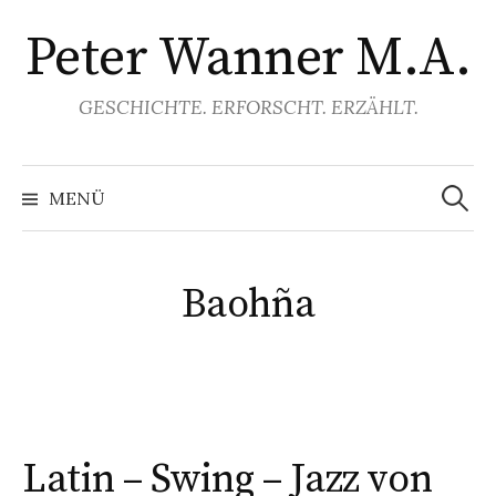
Springe
Peter Wanner M.A.
zum
Inhalt
GESCHICHTE. ERFORSCHT. ERZÄHLT.
Suchen
nach:
MENÜ
Baohña
Latin – Swing – Jazz von