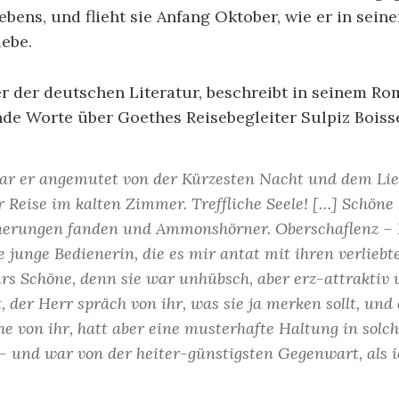
ebens, und flieht sie Anfang Oktober, wie er in sein
ebe.
der deutschen Literatur, beschreibt in seinem Rom
nde Worte über Goethes Reisebegleiter Sulpiz Boiss
war er angemutet von der Kürzesten Nacht und dem Li
r Reise im kalten Zimmer. Treffliche Seele! […] Schön
einerungen fanden und Ammonshörner. Oberschaflenz –
 junge Bedienerin, die es mir antat mit ihren verliebt
s Schöne, denn sie war unhübsch, aber erz-attraktiv
t, der Herr spräch von ihr, was sie ja merken sollt, un
he von ihr, hatt aber eine musterhafte Haltung in sol
 – und war von der heiter-günstigsten Gegenwart, als 