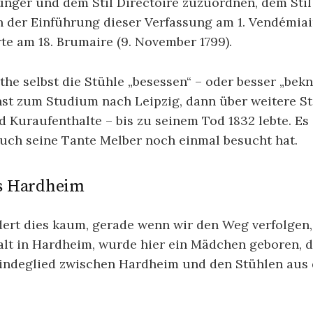
 jünger und dem Stil Directoire zuzuordnen, dem Sti
 der Einführung dieser Verfassung am 1. Vendémiai
e am 18. Brumaire (9. November 1799).
he selbst die Stühle „besessen“ – oder besser „bekni
hst zum Studium nach Leipzig, dann über weitere St
Kuraufenthalte – bis zu seinem Tod 1832 lebte. Es is
auch seine Tante Melber noch einmal besucht hat.
us Hardheim
dert dies kaum, gerade wenn wir den Weg verfolgen,
thalt in Hardheim, wurde hier ein Mädchen geboren,
Bindeglied zwischen Hardheim und den Stühlen aus 