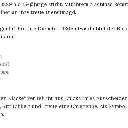
sie 1889 als 75-jährige stirbt. Mit ihrem Nachlass k
lber an ihre treue Dienstmagd.
ehrt für ihre Dienste – 1866 etwa dichtet der Enke
biläum:
n
tand
eben
“
en Klasse“ verlieh ihr aus Anlass ihres Ausscheid
ß, Sittlichkeit und Treue eine Ehrengabe. Als Symbo
b.