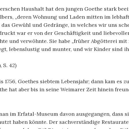
erschen Haushalt hat den jungen Goethe stark beein
lbers, „deren Wohnung und Laden mitten im lebhafte
 das Gewühl und Gedränge, in welches wir uns sche
ruckt war er von der Geschäftigkeit und liebevollen
hte und verwöhnte. Sie habe „früher Abgötterei mit m
gt, lebenslustig und munter, und wir Kinder sind 
 S. 42)
 1756, Goethes siebtem Lebensjahr; dann kam es zu
he hat aber bis in seine Weimarer Zeit hinein freun
 man im Erfatal-Museum davon ausgegangen, dass s
enutzt haben könnte. Der sachverständige Restaurat