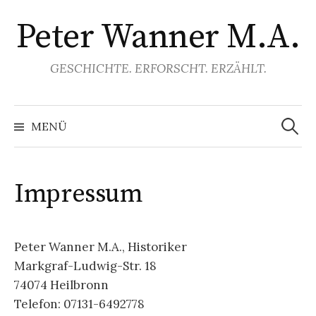
Springe
Peter Wanner M.A.
zum
Inhalt
GESCHICHTE. ERFORSCHT. ERZÄHLT.
Suchen
nach:
MENÜ
Impressum
Peter Wanner M.A., Historiker
Markgraf-Ludwig-Str. 18
74074 Heilbronn
Telefon: 07131-6492778